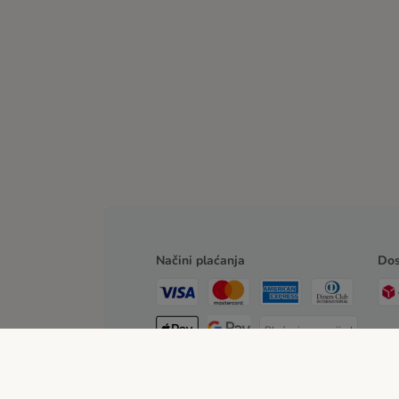
Načini plaćanja
Dos
Plaćanje unaprijed
Pouzećem