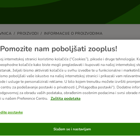
VNICA
PROIZVODI
INFORMACIJE O PROIZVODIMA
mogu pronaći proizvod koji želim n
Pomozite nam poboljšati zooplus!
j internetskoj stranici koristimo kolačiće (“Cookies”), piksele i druge tehnologije. K
 nekoliko razloga zašto određeni proizvod nije prikazan u našoj trgovini.
eophodne kolačiće kako biste mogli pregledavati i kupovati na našoj internetskoj str
cija.
stanak, željeli bismo aktivirati kolačiće u svrhu izvedbe te u funkcionalne i marketin
ismo poboljšali vaše iskustvo na našoj internetskoj stranici i prikazali vam relevantn
ode i usluge te personalizirali reklame. U bilo kojem trenutku možete izvršiti promje
centru za podešavanje postavki o privatnosti („Prilagodba postavki“). Dodatne infor
odgovornoj za obradu vaših podataka, obrađenim osobnim podacima i svrsi obrade
zani članci
i u našem Preference Centru.
Zaštita podataka
odite postavke
bate dodatnu pomoć?
Slažem se i nastavljam