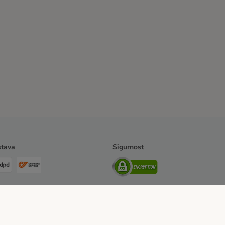
tava
Sigurnost