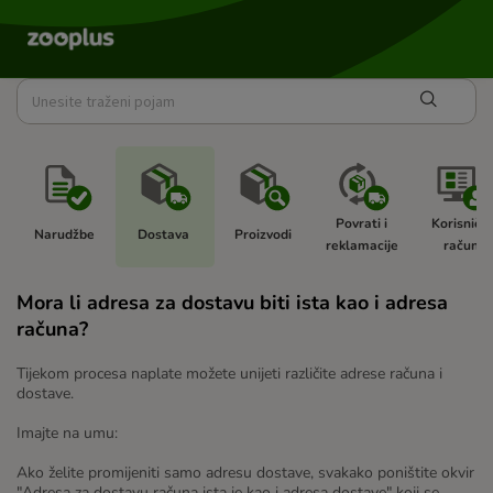
Povrati i 
Korisnički
Narudžbe 
Dostava 
Proizvodi 
reklamacije 
račun 
Mora li adresa za dostavu biti ista kao i adresa
računa?
Tijekom procesa naplate možete unijeti različite adrese računa i
dostave.
Imajte na umu:
Ako želite promijeniti samo adresu dostave, svakako poništite okvir
"Adresa za dostavu računa ista je kao i adresa dostave" koji se