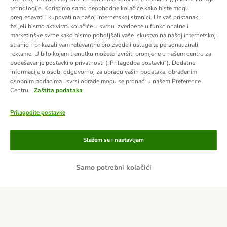
tehnologije. Koristimo samo neophodne kolačiće kako biste mogli
pregledavati i kupovati na našoj internetskoj stranici. Uz vaš pristanak,
željeli bismo aktivirati kolačiće u svrhu izvedbe te u funkcionalne i
marketinške svrhe kako bismo poboljšali vaše iskustvo na našoj internetskoj
stranici i prikazali vam relevantne proizvode i usluge te personalizirali
reklame. U bilo kojem trenutku možete izvršiti promjene u našem centru za
podešavanje postavki o privatnosti („Prilagodba postavki“). Dodatne
informacije o osobi odgovornoj za obradu vaših podataka, obrađenim
osobnim podacima i svrsi obrade mogu se pronaći u našem Preference
Centru.
Zaštita podataka
Prilagodite postavke
Načini plaćanja
Slažem se i nastavljam
Samo potrebni kolačići
Plaćanje unaprijed
Pouzećem
Dostava