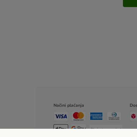
Načini plaćanja
Dos
Plaćanje unaprijed