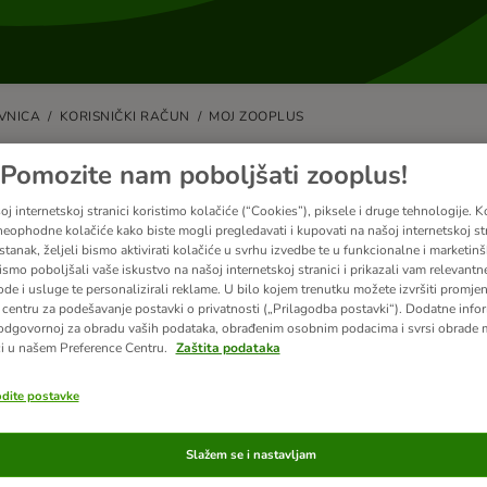
VNICA
KORISNIČKI RAČUN
MOJ ZOOPLUS
o promijeniti svoju adresu e-pošte
Pomozite nam poboljšati zooplus!
j internetskoj stranici koristimo kolačiće (“Cookies”), piksele i druge tehnologije. K
eophodne kolačiće kako biste mogli pregledavati i kupovati na našoj internetskoj str
om možete ažurirati e-mail adresu povezanu s vašim računom uz naš sigu
stanak, željeli bismo aktivirati kolačiće u svrhu izvedbe te u funkcionalne i marketin
ismo poboljšali vaše iskustvo na našoj internetskoj stranici i prikazali vam relevantn
o to možete učiniti:
ode i usluge te personalizirali reklame. U bilo kojem trenutku možete izvršiti promje
centru za podešavanje postavki o privatnosti („Prilagodba postavki“). Dodatne infor
vite se na svoj korisnički račun.
odgovornoj za obradu vaših podataka, obrađenim osobnim podacima i svrsi obrade
e na Moj račun → Osobni podaci / E-mail adresa.
i u našem Preference Centru.
Zaštita podataka
ite svoju novu e-mail adresu.
odite postavke
at ćemo vam verifikacijski kod na vašu trenutnu e-mail adresu.
Slažem se i nastavljam
ite kod u svoj račun kako biste potvrdili promjenu.