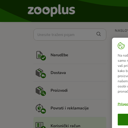
NASLO
Kak
Narudžbe
Na našo
samo n
S lakoć
vaš pri
kako b
Evo kak
Dostava
proizv
našem 
1. Prija
osobi 
Proizvodi
2. Idit
pronać
3. Unes
Prilag
Povrati i reklamacije
4. Posl
5. Unes
Korisnički račun