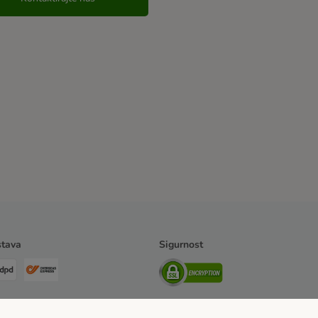
tava
Sigurnost