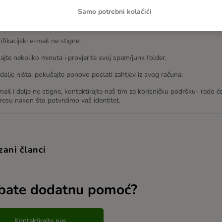
otvrde koda, vaša e-mail adresa bit će odmah ažurirana.
Samo potrebni kolačići
 ne primim verifikacijski e-mail?
ifikacijski e-mail ne stigne:
kajte nekoliko minuta i provjerite svoj spam/junk folder.
 dalje ništa, pokušajte ponovo poslati zahtjev iz svog računa.
ail i dalje ne stigne, kontaktirajte naš tim za korisničku podršku- rad
resu nakon što potvrdimo vaš identitet.
zani članci
bate dodatnu pomoć?
Kontaktirajte nas