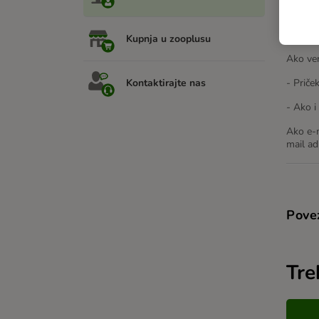
Nakon p
Što ako
Kupnja u zooplusu
Ako ver
Kontaktirajte nas
- Priče
- Ako i
Ako e-m
mail ad
Pove
Tre