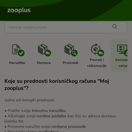
Povrati i 
Korisnički
Narudžbe 
Dostava 
Proizvodi 
reklamacije 
račun 
Koje su prednosti korisničkog računa "Moj
zooplus"?
Jedne od mnogih prednosti:
• Pratite svoju
trenutnu narudžbu
• Ažurirajte svoje
osobne podatke
kao što su adresa dostave,
lozinka itd.
• Ponovno naručite svoje
omiljene proizvode
• Provjerite stanje
zooBodova