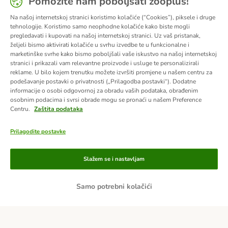
Pomozite nam poboljšati zooplus!
Na našoj internetskoj stranici koristimo kolačiće (“Cookies”), piksele i druge
tehnologije. Koristimo samo neophodne kolačiće kako biste mogli
pregledavati i kupovati na našoj internetskoj stranici. Uz vaš pristanak,
željeli bismo aktivirati kolačiće u svrhu izvedbe te u funkcionalne i
marketinške svrhe kako bismo poboljšali vaše iskustvo na našoj internetskoj
stranici i prikazali vam relevantne proizvode i usluge te personalizirali
reklame. U bilo kojem trenutku možete izvršiti promjene u našem centru za
podešavanje postavki o privatnosti („Prilagodba postavki“). Dodatne
informacije o osobi odgovornoj za obradu vaših podataka, obrađenim
osobnim podacima i svrsi obrade mogu se pronaći u našem Preference
Centru.
Zaštita podataka
Prilagodite postavke
Načini plaćanja
Slažem se i nastavljam
Samo potrebni kolačići
Plaćanje unaprijed
Pouzećem
Dostava