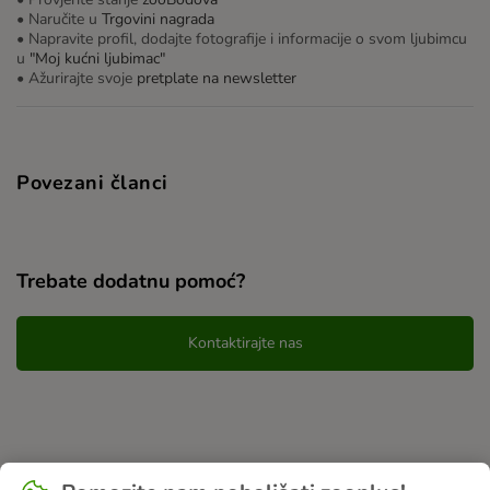
• Naručite u
Trgovini nagrada
• Napravite profil, dodajte fotografije i informacije o svom ljubimcu
u
"Moj kućni ljubimac"
• Ažurirajte svoje
pretplate na newsletter
Povezani članci
Trebate dodatnu pomoć?
Kontaktirajte nas