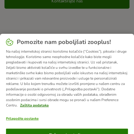
Kontaktirajte nas
Pomozite nam poboljšati zooplus!
Na našoj internetskoj stranici koristimo kolačiće (“Cookies”), piksele i druge
tehnologije. Koristimo samo neophodne kolačiće kako biste mogli
pregledavati i kupovati na našoj internetskoj stranici. Uz vaš pristanak,
željeli bismo aktivirati kolačiće u svrhu izvedbe te u funkcionalne i
marketinške svrhe kako bismo poboljšali vaše iskustvo na našoj internetskoj
stranici i prikazali vam relevantne proizvode i usluge te personalizirali
reklame. U bilo kojem trenutku možete izvršiti promjene u našem centru za
podešavanje postavki o privatnosti („Prilagodba postavki“). Dodatne
informacije o osobi odgovornoj za obradu vaših podataka, obrađenim
osobnim podacima i svrsi obrade mogu se pronaći u našem Preference
Centru.
Zaštita podataka
Prilagodite postavke
Načini plaćanja