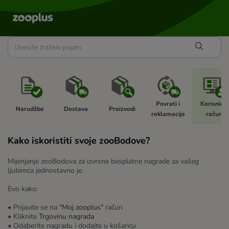
Povrati i 
Korisnički
Narudžbe 
Dostava 
Proizvodi 
reklamacije 
račun 
Kako iskoristiti svoje zooBodove?
Mijenjanje zooBodova za izvrsne besplatne nagrade za vašeg
ljubimca jednostavno je.
Evo kako:
• Prijavite se na
"Moj zooplus"
račun
• Kliknite
Trgovinu nagrada
• Odaberite nagradu i dodajte u košaricu