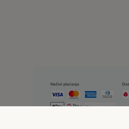
Načini plaćanja
Dos
Plaćanje unaprijed
Pouzećem