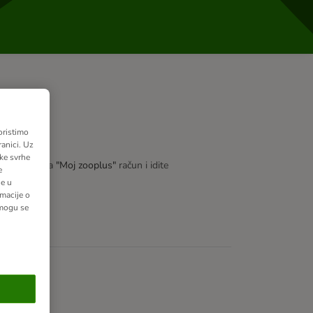
oristimo
anici. Uz
ške svrhe
ijavite se na
"Moj zooplus"
račun i idite
e
ne u
macije o
 mogu se