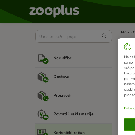
NASLO
Kak
Na našo
Narudžbe
Svoju p
samo n
vaš pri
Molimo 
kako b
Dostava
na
news
proizv
našem 
Imajte
osobi 
pronać
Proizvodi
Zbog pr
Prilag
Povrati i reklamacije
Pove
Korisnički račun