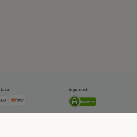
tava
Sigurnost