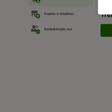
Tre
Kupnja u zooplusu
Kontaktirajte nas