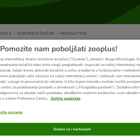
VNICA
KORISNIČKI RAČUN
NEWSLETTER
o se mogu odjaviti s newslettera?
Pomozite nam poboljšati zooplus!
j internetskoj stranici koristimo kolačiće (“Cookies”), piksele i druge tehnologije. K
retplatu na newsletter možete otkazati u bilo kojem trenutku.
eophodne kolačiće kako biste mogli pregledavati i kupovati na našoj internetskoj str
stanak, željeli bismo aktivirati kolačiće u svrhu izvedbe te u funkcionalne i marketin
koristite vezu za odjavu u podnožju svakog newslettera. Alternativno, pr
ismo poboljšali vaše iskustvo na našoj internetskoj stranici i prikazali vam relevantn
letter
. Poništite kategorije koje želite otkazati i kliknite Osvježi.
ode i usluge te personalizirali reklame. U bilo kojem trenutku možete izvršiti promje
centru za podešavanje postavki o privatnosti („Prilagodba postavki“). Dodatne infor
 na umu:
odgovornoj za obradu vaših podataka, obrađenim osobnim podacima i svrsi obrade
i u našem Preference Centru.
Zaštita podataka
ivatnosti podataka samo vi, vlasnik računa, možete otkazati pretplatu.
odite postavke
Slažem se i nastavljam
zani članci