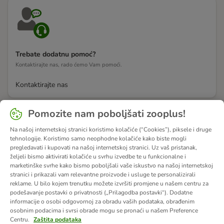
Trebate dodatnu pomoć?
Kontaktirajte nas, rado ćemo Vam pomoći.
Kontaktirajte nas
Pomozite nam poboljšati zooplus!
Na našoj internetskoj stranici koristimo kolačiće (“Cookies”), piksele i druge
tehnologije. Koristimo samo neophodne kolačiće kako biste mogli
pregledavati i kupovati na našoj internetskoj stranici. Uz vaš pristanak,
željeli bismo aktivirati kolačiće u svrhu izvedbe te u funkcionalne i
marketinške svrhe kako bismo poboljšali vaše iskustvo na našoj internetskoj
stranici i prikazali vam relevantne proizvode i usluge te personalizirali
reklame. U bilo kojem trenutku možete izvršiti promjene u našem centru za
podešavanje postavki o privatnosti („Prilagodba postavki“). Dodatne
informacije o osobi odgovornoj za obradu vaših podataka, obrađenim
osobnim podacima i svrsi obrade mogu se pronaći u našem Preference
Centru.
Zaštita podataka