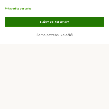
Prilagodite postavke
Slažem se i nastavljam
Samo potrebni kolačići
Načini plaćanja
Plaćanje unaprijed
Pouzećem